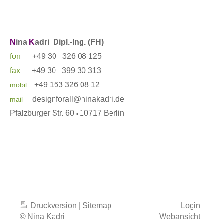
N
ina
K
adri
Dipl.-Ing. (FH)
fon
+49 30 326 08 125
fax
+49 30 399 30 313
+
49 163
326 08 12
mobil
designforall@ninakadri.de
mail
Pfalzburger Str. 60
10717 Berlin
▪︎
Druckversion
|
Sitemap
Login
© Nina Kadri
Webansicht